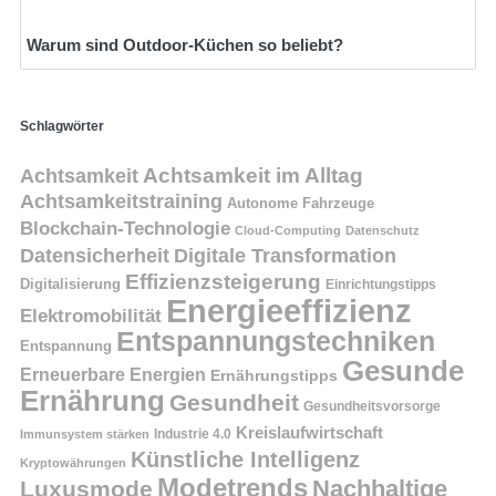
Warum sind Outdoor-Küchen so beliebt?
Schlagwörter
Achtsamkeit
Achtsamkeit im Alltag
Achtsamkeitstraining
Autonome Fahrzeuge
Blockchain-Technologie
Cloud-Computing
Datenschutz
Datensicherheit
Digitale Transformation
Effizienzsteigerung
Digitalisierung
Einrichtungstipps
Energieeffizienz
Elektromobilität
Entspannungstechniken
Entspannung
Gesunde
Erneuerbare Energien
Ernährungstipps
Ernährung
Gesundheit
Gesundheitsvorsorge
Kreislaufwirtschaft
Immunsystem stärken
Industrie 4.0
Künstliche Intelligenz
Kryptowährungen
Modetrends
Nachhaltige
Luxusmode