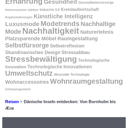
Ernährung
Gesundheit
Gesundheitsvorsorge
Kreislaufwirtschaft
Immunsystem stärken
Industrie 4.0
Künstliche Intelligenz
Kryptowährungen
Modetrends
Nachhaltige
Luxusmode
Nachhaltigkeit
Mode
Naturerlebnis
Platzsparende Möbel
Raumgestaltung
Selbstfürsorge
Selbstreflexion
Skandinavisches Design
Stressabbau
Stressbewältigung
Technologische
Innovation
Technologische Innovationen
Umweltschutz
Wearable Technologie
Wohnraumgestaltung
Wohnaccessoires
Zeitmanagement
Reisen
>
Dänische Inseln entdecken: Von Bornholm bis
Ærø