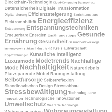
Blockchain-Technologie
Cloud-Computing
Datenschutz
Datensicherheit
Digitale Transformation
Effizienzsteigerung
Digitalisierung
Einrichtungstipps
Energieeffizienz
Elektromobilität
Entspannungstechniken
Entspannung
Gesunde
Erneuerbare Energien
Ernährungstipps
Ernährung
Gesundheit
Gesundheitsvorsorge
Kreislaufwirtschaft
Immunsystem stärken
Industrie 4.0
Künstliche Intelligenz
Kryptowährungen
Modetrends
Nachhaltige
Luxusmode
Nachhaltigkeit
Mode
Naturerlebnis
Platzsparende Möbel
Raumgestaltung
Selbstfürsorge
Selbstreflexion
Skandinavisches Design
Stressabbau
Stressbewältigung
Technologische
Innovation
Technologische Innovationen
Umweltschutz
Wearable Technologie
Wohnraumgestaltung
Wohnaccessoires