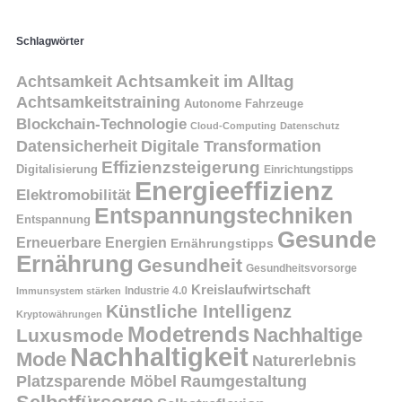
Schlagwörter
Achtsamkeit
Achtsamkeit im Alltag
Achtsamkeitstraining
Autonome Fahrzeuge
Blockchain-Technologie
Cloud-Computing
Datenschutz
Datensicherheit
Digitale Transformation
Effizienzsteigerung
Digitalisierung
Einrichtungstipps
Energieeffizienz
Elektromobilität
Entspannungstechniken
Entspannung
Gesunde
Erneuerbare Energien
Ernährungstipps
Ernährung
Gesundheit
Gesundheitsvorsorge
Kreislaufwirtschaft
Immunsystem stärken
Industrie 4.0
Künstliche Intelligenz
Kryptowährungen
Modetrends
Nachhaltige
Luxusmode
Nachhaltigkeit
Mode
Naturerlebnis
Platzsparende Möbel
Raumgestaltung