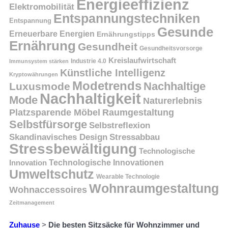
Energieeffizienz
Elektromobilität
Entspannungstechniken
Entspannung
Gesunde
Erneuerbare Energien
Ernährungstipps
Ernährung
Gesundheit
Gesundheitsvorsorge
Kreislaufwirtschaft
Immunsystem stärken
Industrie 4.0
Künstliche Intelligenz
Kryptowährungen
Modetrends
Nachhaltige
Luxusmode
Nachhaltigkeit
Mode
Naturerlebnis
Platzsparende Möbel
Raumgestaltung
Selbstfürsorge
Selbstreflexion
Skandinavisches Design
Stressabbau
Stressbewältigung
Technologische
Innovation
Technologische Innovationen
Umweltschutz
Wearable Technologie
Wohnraumgestaltung
Wohnaccessoires
Zeitmanagement
Zuhause
>
Die besten Sitzsäcke für Wohnzimmer und