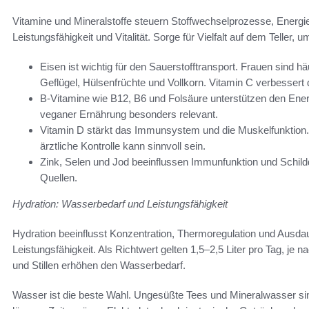
Vitamine und Mineralstoffe steuern Stoffwechselprozesse, Energ
Leistungsfähigkeit und Vitalität. Sorge für Vielfalt auf dem Teller,
Eisen ist wichtig für den Sauerstofftransport. Frauen sind hä
Geflügel, Hülsenfrüchte und Vollkorn. Vitamin C verbessert
B-Vitamine wie B12, B6 und Folsäure unterstützen den Energ
veganer Ernährung besonders relevant.
Vitamin D stärkt das Immunsystem und die Muskelfunktion. I
ärztliche Kontrolle kann sinnvoll sein.
Zink, Selen und Jod beeinflussen Immunfunktion und Schildd
Quellen.
Hydration: Wasserbedarf und Leistungsfähigkeit
Hydration beeinflusst Konzentration, Thermoregulation und Ausdaue
Leistungsfähigkeit. Als Richtwert gelten 1,5–2,5 Liter pro Tag, je n
und Stillen erhöhen den Wasserbedarf.
Wasser ist die beste Wahl. Ungesüßte Tees und Mineralwasser sin