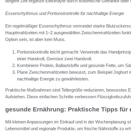
längere Zeit ergänze Elektrolyte durch isotonische Getränke oder 
Essensrhythmus und Portionskontrolle für nachhaltige Energie
Ein regelmäßiger Essensrhythmus vermeidet starke Blutzuckersch
Hauptmahlzeiten mit 1–2 ausgewählten Zwischenmahlzeiten funktio
Option sein, ist aber kein Muss.
Portionskontrolle leicht gemacht: Verwende das Handprinzip
einer Handvoll, Gemüse zwei Handvoll.
Kombiniere Protein, Ballaststoffe und gesunde Fette, um Sä
Plane Zwischenmahlzeiten bewusst, zum Beispiel Joghur
nachhaltige Energie zu gewährleisten.
Praktische Maßnahmen sind Tellergröße reduzieren, bewusstes E
Aufstehen. Diese einfachen Schritte verbessern Flüssigkeitszufuhr, P
gesunde Ernährung: Praktische Tipps für 
Mit kleinen Anpassungen im Einkauf und in der Wochenplanung stärk
Lebensmittel und regionale Produkte, um frische Nährstoffe zu erha