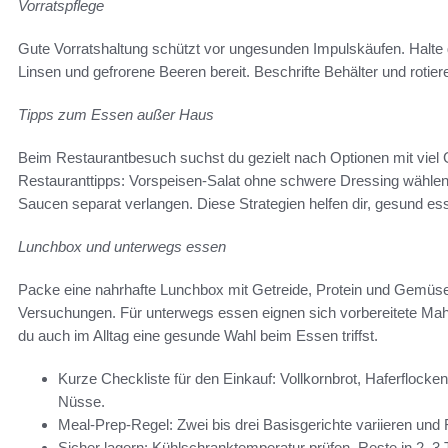
Vorratspflege
Gute Vorratshaltung schützt vor ungesunden Impulskäufen. Halte 
Linsen und gefrorene Beeren bereit. Beschrifte Behälter und rotiere
Tipps zum Essen außer Haus
Beim Restaurantbesuch suchst du gezielt nach Optionen mit vie
Restauranttipps: Vorspeisen-Salat ohne schwere Dressing wählen, geg
Saucen separat verlangen. Diese Strategien helfen dir, gesund es
Lunchbox und unterwegs essen
Packe eine nahrhafte Lunchbox mit Getreide, Protein und Gemüs
Versuchungen. Für unterwegs essen eignen sich vorbereitete Mah
du auch im Alltag eine gesunde Wahl beim Essen triffst.
Kurze Checkliste für den Einkauf: Vollkornbrot, Haferflocken
Nüsse.
Meal-Prep-Regel: Zwei bis drei Basisgerichte variieren und 
Sicher lagern: Kühlschranktemperatur prüfen, Reste in 2–3 