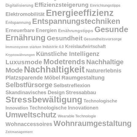
Effizienzsteigerung
Digitalisierung
Einrichtungstipps
Energieeffizienz
Elektromobilität
Entspannungstechniken
Entspannung
Gesunde
Erneuerbare Energien
Ernährungstipps
Ernährung
Gesundheit
Gesundheitsvorsorge
Kreislaufwirtschaft
Immunsystem stärken
Industrie 4.0
Künstliche Intelligenz
Kryptowährungen
Modetrends
Nachhaltige
Luxusmode
Nachhaltigkeit
Mode
Naturerlebnis
Platzsparende Möbel
Raumgestaltung
Selbstfürsorge
Selbstreflexion
Skandinavisches Design
Stressabbau
Stressbewältigung
Technologische
Innovation
Technologische Innovationen
Umweltschutz
Wearable Technologie
Wohnraumgestaltung
Wohnaccessoires
Zeitmanagement