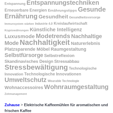
Entspannungstechniken
Entspannung
Gesunde
Erneuerbare Energien
Ernährungstipps
Ernährung
Gesundheit
Gesundheitsvorsorge
Kreislaufwirtschaft
Immunsystem stärken
Industrie 4.0
Künstliche Intelligenz
Kryptowährungen
Modetrends
Nachhaltige
Luxusmode
Nachhaltigkeit
Mode
Naturerlebnis
Platzsparende Möbel
Raumgestaltung
Selbstfürsorge
Selbstreflexion
Skandinavisches Design
Stressabbau
Stressbewältigung
Technologische
Innovation
Technologische Innovationen
Umweltschutz
Wearable Technologie
Wohnraumgestaltung
Wohnaccessoires
Zeitmanagement
Zuhause
>
Elektrische Kaffeemühlen für aromatischen und
frischen Kaffee