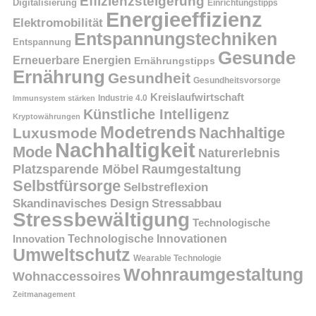
Effizienzsteigerung
Digitalisierung
Einrichtungstipps
Energieeffizienz
Elektromobilität
Entspannungstechniken
Entspannung
Gesunde
Erneuerbare Energien
Ernährungstipps
Ernährung
Gesundheit
Gesundheitsvorsorge
Kreislaufwirtschaft
Immunsystem stärken
Industrie 4.0
Künstliche Intelligenz
Kryptowährungen
Modetrends
Nachhaltige
Luxusmode
Nachhaltigkeit
Mode
Naturerlebnis
Platzsparende Möbel
Raumgestaltung
Selbstfürsorge
Selbstreflexion
Skandinavisches Design
Stressabbau
Stressbewältigung
Technologische
Innovation
Technologische Innovationen
Umweltschutz
Wearable Technologie
Wohnraumgestaltung
Wohnaccessoires
Zeitmanagement