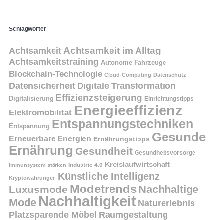
Schlagwörter
Achtsamkeit
Achtsamkeit im Alltag
Achtsamkeitstraining
Autonome Fahrzeuge
Blockchain-Technologie
Cloud-Computing
Datenschutz
Datensicherheit
Digitale Transformation
Effizienzsteigerung
Digitalisierung
Einrichtungstipps
Energieeffizienz
Elektromobilität
Entspannungstechniken
Entspannung
Gesunde
Erneuerbare Energien
Ernährungstipps
Ernährung
Gesundheit
Gesundheitsvorsorge
Kreislaufwirtschaft
Immunsystem stärken
Industrie 4.0
Künstliche Intelligenz
Kryptowährungen
Modetrends
Nachhaltige
Luxusmode
Nachhaltigkeit
Mode
Naturerlebnis
Platzsparende Möbel
Raumgestaltung