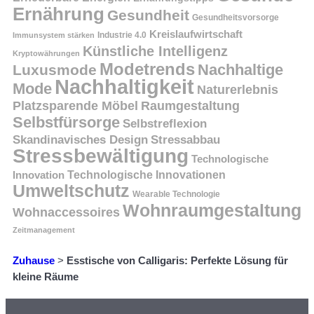
Ernährung
Gesundheit
Gesundheitsvorsorge
Kreislaufwirtschaft
Immunsystem stärken
Industrie 4.0
Künstliche Intelligenz
Kryptowährungen
Modetrends
Nachhaltige
Luxusmode
Nachhaltigkeit
Mode
Naturerlebnis
Platzsparende Möbel
Raumgestaltung
Selbstfürsorge
Selbstreflexion
Skandinavisches Design
Stressabbau
Stressbewältigung
Technologische
Innovation
Technologische Innovationen
Umweltschutz
Wearable Technologie
Wohnraumgestaltung
Wohnaccessoires
Zeitmanagement
Zuhause
>
Esstische von Calligaris: Perfekte Lösung für
kleine Räume