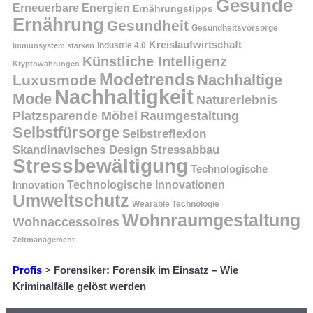
Gesunde
Erneuerbare Energien
Ernährungstipps
Ernährung
Gesundheit
Gesundheitsvorsorge
Kreislaufwirtschaft
Immunsystem stärken
Industrie 4.0
Künstliche Intelligenz
Kryptowährungen
Modetrends
Nachhaltige
Luxusmode
Nachhaltigkeit
Mode
Naturerlebnis
Platzsparende Möbel
Raumgestaltung
Selbstfürsorge
Selbstreflexion
Skandinavisches Design
Stressabbau
Stressbewältigung
Technologische
Innovation
Technologische Innovationen
Umweltschutz
Wearable Technologie
Wohnraumgestaltung
Wohnaccessoires
Zeitmanagement
Profis
>
Forensiker: Forensik im Einsatz – Wie
Kriminalfälle gelöst werden