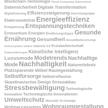
Blockchain-Technologie
Cloud-Computing
Datenschutz
Datensicherheit
Digitale Transformation
Effizienzsteigerung
Digitalisierung
Einrichtungstipps
Energieeffizienz
Elektromobilität
Entspannungstechniken
Entspannung
Gesunde
Erneuerbare Energien
Ernährungstipps
Ernährung
Gesundheit
Gesundheitsvorsorge
Kreislaufwirtschaft
Immunsystem stärken
Industrie 4.0
Künstliche Intelligenz
Kryptowährungen
Modetrends
Nachhaltige
Luxusmode
Nachhaltigkeit
Mode
Naturerlebnis
Platzsparende Möbel
Raumgestaltung
Selbstfürsorge
Selbstreflexion
Skandinavisches Design
Stressabbau
Stressbewältigung
Technologische
Innovation
Technologische Innovationen
Umweltschutz
Wearable Technologie
Wohnraumgestaltung
Wohnaccessoires