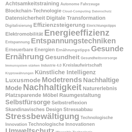
Achtsamkeitstraining
Autonome Fahrzeuge
Blockchain-Technologie
Cloud-Computing
Datenschutz
Datensicherheit
Digitale Transformation
Effizienzsteigerung
Digitalisierung
Einrichtungstipps
Energieeffizienz
Elektromobilität
Entspannungstechniken
Entspannung
Gesunde
Erneuerbare Energien
Ernährungstipps
Ernährung
Gesundheit
Gesundheitsvorsorge
Kreislaufwirtschaft
Immunsystem stärken
Industrie 4.0
Künstliche Intelligenz
Kryptowährungen
Modetrends
Nachhaltige
Luxusmode
Nachhaltigkeit
Mode
Naturerlebnis
Platzsparende Möbel
Raumgestaltung
Selbstfürsorge
Selbstreflexion
Skandinavisches Design
Stressabbau
Stressbewältigung
Technologische
Innovation
Technologische Innovationen
Umweltschutz