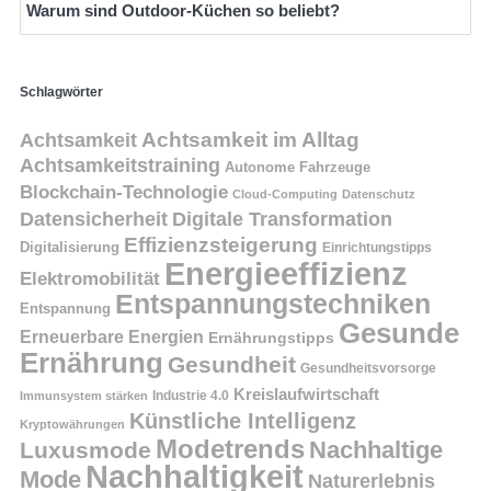
Warum sind Outdoor-Küchen so beliebt?
Schlagwörter
Achtsamkeit
Achtsamkeit im Alltag
Achtsamkeitstraining
Autonome Fahrzeuge
Blockchain-Technologie
Cloud-Computing
Datenschutz
Datensicherheit
Digitale Transformation
Effizienzsteigerung
Digitalisierung
Einrichtungstipps
Energieeffizienz
Elektromobilität
Entspannungstechniken
Entspannung
Gesunde
Erneuerbare Energien
Ernährungstipps
Ernährung
Gesundheit
Gesundheitsvorsorge
Kreislaufwirtschaft
Immunsystem stärken
Industrie 4.0
Künstliche Intelligenz
Kryptowährungen
Modetrends
Nachhaltige
Luxusmode
Nachhaltigkeit
Mode
Naturerlebnis