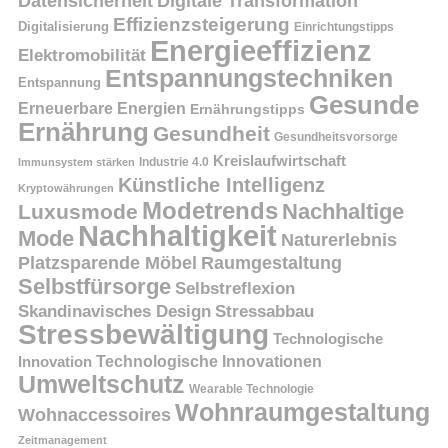
Datensicherheit
Digitale Transformation
Effizienzsteigerung
Digitalisierung
Einrichtungstipps
Energieeffizienz
Elektromobilität
Entspannungstechniken
Entspannung
Gesunde
Erneuerbare Energien
Ernährungstipps
Ernährung
Gesundheit
Gesundheitsvorsorge
Kreislaufwirtschaft
Immunsystem stärken
Industrie 4.0
Künstliche Intelligenz
Kryptowährungen
Modetrends
Nachhaltige
Luxusmode
Nachhaltigkeit
Mode
Naturerlebnis
Platzsparende Möbel
Raumgestaltung
Selbstfürsorge
Selbstreflexion
Skandinavisches Design
Stressabbau
Stressbewältigung
Technologische
Innovation
Technologische Innovationen
Umweltschutz
Wearable Technologie
Wohnraumgestaltung
Wohnaccessoires
Zeitmanagement