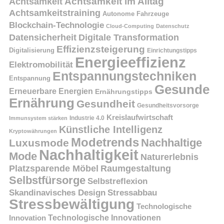
Achtsamkeit
Achtsamkeit im Alltag
Achtsamkeitstraining
Autonome Fahrzeuge
Blockchain-Technologie
Cloud-Computing
Datenschutz
Datensicherheit
Digitale Transformation
Effizienzsteigerung
Digitalisierung
Einrichtungstipps
Energieeffizienz
Elektromobilität
Entspannungstechniken
Entspannung
Gesunde
Erneuerbare Energien
Ernährungstipps
Ernährung
Gesundheit
Gesundheitsvorsorge
Kreislaufwirtschaft
Immunsystem stärken
Industrie 4.0
Künstliche Intelligenz
Kryptowährungen
Modetrends
Nachhaltige
Luxusmode
Nachhaltigkeit
Mode
Naturerlebnis
Platzsparende Möbel
Raumgestaltung
Selbstfürsorge
Selbstreflexion
Skandinavisches Design
Stressabbau
Stressbewältigung
Technologische
Innovation
Technologische Innovationen