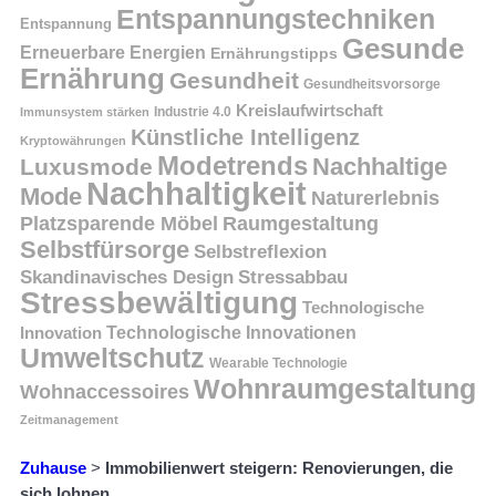
Entspannungstechniken
Entspannung
Gesunde
Erneuerbare Energien
Ernährungstipps
Ernährung
Gesundheit
Gesundheitsvorsorge
Kreislaufwirtschaft
Immunsystem stärken
Industrie 4.0
Künstliche Intelligenz
Kryptowährungen
Modetrends
Nachhaltige
Luxusmode
Nachhaltigkeit
Mode
Naturerlebnis
Platzsparende Möbel
Raumgestaltung
Selbstfürsorge
Selbstreflexion
Skandinavisches Design
Stressabbau
Stressbewältigung
Technologische
Innovation
Technologische Innovationen
Umweltschutz
Wearable Technologie
Wohnraumgestaltung
Wohnaccessoires
Zeitmanagement
Zuhause
>
Immobilienwert steigern: Renovierungen, die
sich lohnen