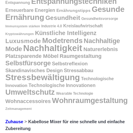
Entspannungstechniken
Entspannung
Gesunde
Erneuerbare Energien
Ernährungstipps
Ernährung
Gesundheit
Gesundheitsvorsorge
Kreislaufwirtschaft
Immunsystem stärken
Industrie 4.0
Künstliche Intelligenz
Kryptowährungen
Modetrends
Nachhaltige
Luxusmode
Nachhaltigkeit
Mode
Naturerlebnis
Platzsparende Möbel
Raumgestaltung
Selbstfürsorge
Selbstreflexion
Skandinavisches Design
Stressabbau
Stressbewältigung
Technologische
Innovation
Technologische Innovationen
Umweltschutz
Wearable Technologie
Wohnraumgestaltung
Wohnaccessoires
Zeitmanagement
Zuhause
>
Kabellose Mixer für eine schnelle und einfache
Zubereitung