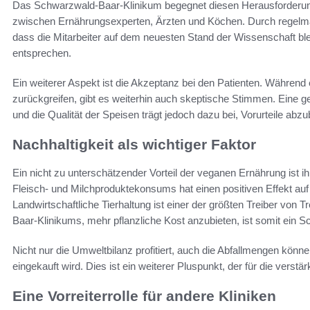
Das Schwarzwald-Baar-Klinikum begegnet diesen Herausforderu
zwischen Ernährungsexperten, Ärzten und Köchen. Durch regelmä
dass die Mitarbeiter auf dem neuesten Stand der Wissenschaft b
entsprechen.
Ein weiterer Aspekt ist die Akzeptanz bei den Patienten. Während
zurückgreifen, gibt es weiterhin auch skeptische Stimmen. Eine gez
und die Qualität der Speisen trägt jedoch dazu bei, Vorurteile abz
Nachhaltigkeit als wichtiger Faktor
Ein nicht zu unterschätzender Vorteil der veganen Ernährung ist ih
Fleisch- und Milchproduktekonsums hat einen positiven Effekt 
Landwirtschaftliche Tierhaltung ist einer der größten Treiber vo
Baar-Klinikums, mehr pflanzliche Kost anzubieten, ist somit ein Sc
Nicht nur die Umweltbilanz profitiert, auch die Abfallmengen könn
eingekauft wird. Dies ist ein weiterer Pluspunkt, der für die verst
Eine Vorreiterrolle für andere Kliniken