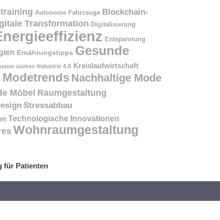
training
Blockchain-
Autonome Fahrzeuge
gitale Transformation
Digitalisierung
Energieeffizienz
Entspannung
Gesunde
gien
Ernährungstipps
Kreislaufwirtschaft
stem stärken
Industrie 4.0
Modetrends
Nachhaltige Mode
e
de Möbel
Raumgestaltung
Design
Stressabbau
on
Technologische Innovationen
Wohnraumgestaltung
res
 für Patienten