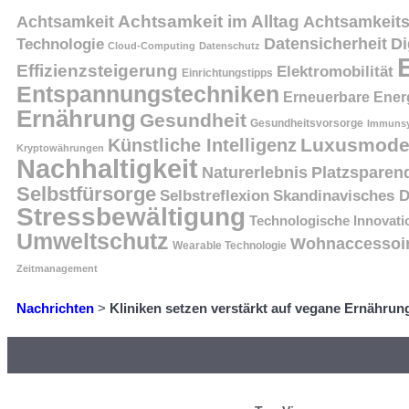
Achtsamkeit
Achtsamkeit im Alltag
Achtsamkeits
Datensicherheit
Di
Technologie
Cloud-Computing
Datenschutz
Effizienzsteigerung
Elektromobilität
Einrichtungstipps
Entspannungstechniken
Erneuerbare Ener
Ernährung
Gesundheit
Gesundheitsvorsorge
Immunsy
Luxusmod
Künstliche Intelligenz
Kryptowährungen
Nachhaltigkeit
Naturerlebnis
Platzsparen
Selbstfürsorge
Skandinavisches 
Selbstreflexion
Stressbewältigung
Technologische Innovati
Umweltschutz
Wohnaccessoi
Wearable Technologie
Zeitmanagement
Nachrichten
>
Kliniken setzen verstärkt auf vegane Ernährung