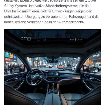
gestalten. Ebenso bietet Mercedes-Benz mit seinem „Active
Safety System“ innovative
Sicherheitssysteme
, die das
Unfallrisiko minimieren. Solche Entwicklungen zeigen den
schrittweisen Übergang zu vollautonomen Fahrzeugen und die
kontinuierliche Verbesserung in der Automobiltechnik.