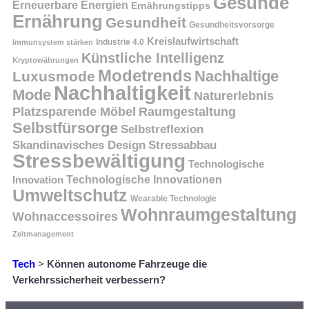
Gesunde
Erneuerbare Energien
Ernährungstipps
Ernährung
Gesundheit
Gesundheitsvorsorge
Kreislaufwirtschaft
Immunsystem stärken
Industrie 4.0
Künstliche Intelligenz
Kryptowährungen
Modetrends
Nachhaltige
Luxusmode
Nachhaltigkeit
Mode
Naturerlebnis
Platzsparende Möbel
Raumgestaltung
Selbstfürsorge
Selbstreflexion
Skandinavisches Design
Stressabbau
Stressbewältigung
Technologische
Innovation
Technologische Innovationen
Umweltschutz
Wearable Technologie
Wohnraumgestaltung
Wohnaccessoires
Zeitmanagement
Tech
>
Können autonome Fahrzeuge die
Verkehrssicherheit verbessern?