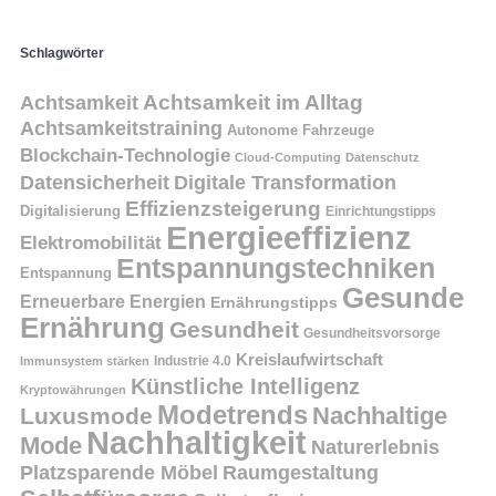
Schlagwörter
Achtsamkeit
Achtsamkeit im Alltag
Achtsamkeitstraining
Autonome Fahrzeuge
Blockchain-Technologie
Cloud-Computing
Datenschutz
Datensicherheit
Digitale Transformation
Effizienzsteigerung
Digitalisierung
Einrichtungstipps
Energieeffizienz
Elektromobilität
Entspannungstechniken
Entspannung
Gesunde
Erneuerbare Energien
Ernährungstipps
Ernährung
Gesundheit
Gesundheitsvorsorge
Kreislaufwirtschaft
Immunsystem stärken
Industrie 4.0
Künstliche Intelligenz
Kryptowährungen
Modetrends
Nachhaltige
Luxusmode
Nachhaltigkeit
Mode
Naturerlebnis
Platzsparende Möbel
Raumgestaltung