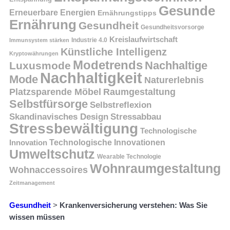
Gesunde
Erneuerbare Energien
Ernährungstipps
Ernährung
Gesundheit
Gesundheitsvorsorge
Kreislaufwirtschaft
Immunsystem stärken
Industrie 4.0
Künstliche Intelligenz
Kryptowährungen
Modetrends
Nachhaltige
Luxusmode
Nachhaltigkeit
Mode
Naturerlebnis
Platzsparende Möbel
Raumgestaltung
Selbstfürsorge
Selbstreflexion
Skandinavisches Design
Stressabbau
Stressbewältigung
Technologische
Innovation
Technologische Innovationen
Umweltschutz
Wearable Technologie
Wohnraumgestaltung
Wohnaccessoires
Zeitmanagement
Gesundheit
>
Krankenversicherung verstehen: Was Sie
wissen müssen