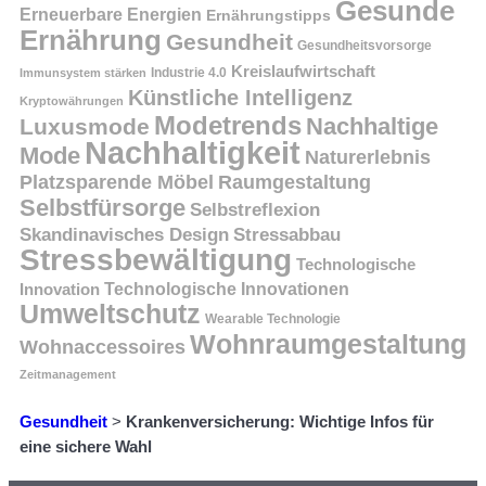
Gesunde
Erneuerbare Energien
Ernährungstipps
Ernährung
Gesundheit
Gesundheitsvorsorge
Kreislaufwirtschaft
Immunsystem stärken
Industrie 4.0
Künstliche Intelligenz
Kryptowährungen
Modetrends
Nachhaltige
Luxusmode
Nachhaltigkeit
Mode
Naturerlebnis
Platzsparende Möbel
Raumgestaltung
Selbstfürsorge
Selbstreflexion
Skandinavisches Design
Stressabbau
Stressbewältigung
Technologische
Innovation
Technologische Innovationen
Umweltschutz
Wearable Technologie
Wohnraumgestaltung
Wohnaccessoires
Zeitmanagement
Gesundheit
>
Krankenversicherung: Wichtige Infos für
eine sichere Wahl