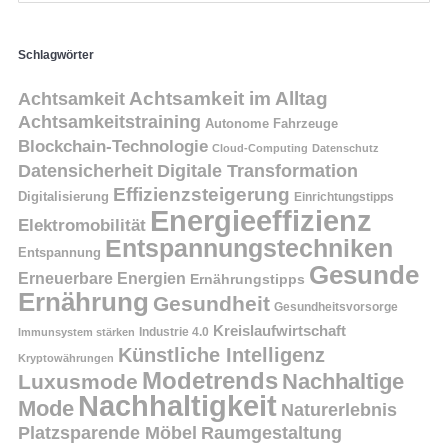
Schlagwörter
Achtsamkeit
Achtsamkeit im Alltag
Achtsamkeitstraining
Autonome Fahrzeuge
Blockchain-Technologie
Cloud-Computing
Datenschutz
Datensicherheit
Digitale Transformation
Effizienzsteigerung
Digitalisierung
Einrichtungstipps
Energieeffizienz
Elektromobilität
Entspannungstechniken
Entspannung
Gesunde
Erneuerbare Energien
Ernährungstipps
Ernährung
Gesundheit
Gesundheitsvorsorge
Kreislaufwirtschaft
Immunsystem stärken
Industrie 4.0
Künstliche Intelligenz
Kryptowährungen
Modetrends
Nachhaltige
Luxusmode
Nachhaltigkeit
Mode
Naturerlebnis
Platzsparende Möbel
Raumgestaltung