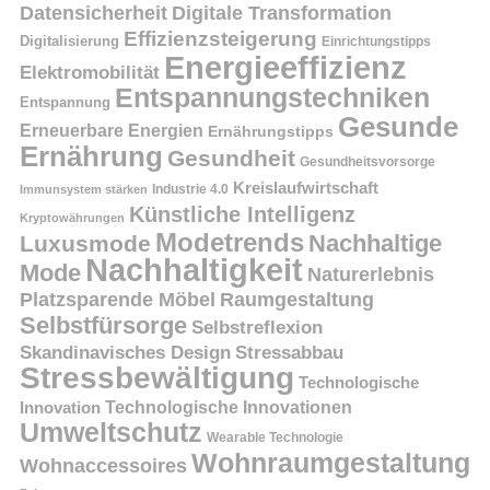
Datensicherheit
Digitale Transformation
Effizienzsteigerung
Digitalisierung
Einrichtungstipps
Energieeffizienz
Elektromobilität
Entspannungstechniken
Entspannung
Gesunde
Erneuerbare Energien
Ernährungstipps
Ernährung
Gesundheit
Gesundheitsvorsorge
Kreislaufwirtschaft
Immunsystem stärken
Industrie 4.0
Künstliche Intelligenz
Kryptowährungen
Modetrends
Nachhaltige
Luxusmode
Nachhaltigkeit
Mode
Naturerlebnis
Platzsparende Möbel
Raumgestaltung
Selbstfürsorge
Selbstreflexion
Skandinavisches Design
Stressabbau
Stressbewältigung
Technologische
Innovation
Technologische Innovationen
Umweltschutz
Wearable Technologie
Wohnraumgestaltung
Wohnaccessoires