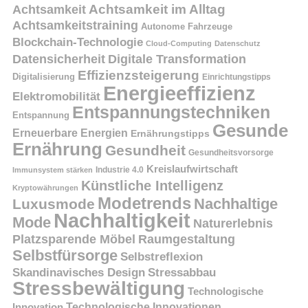
Achtsamkeit
Achtsamkeit im Alltag
Achtsamkeitstraining
Autonome Fahrzeuge
Blockchain-Technologie
Cloud-Computing
Datenschutz
Datensicherheit
Digitale Transformation
Effizienzsteigerung
Digitalisierung
Einrichtungstipps
Energieeffizienz
Elektromobilität
Entspannungstechniken
Entspannung
Gesunde
Erneuerbare Energien
Ernährungstipps
Ernährung
Gesundheit
Gesundheitsvorsorge
Kreislaufwirtschaft
Immunsystem stärken
Industrie 4.0
Künstliche Intelligenz
Kryptowährungen
Modetrends
Nachhaltige
Luxusmode
Nachhaltigkeit
Mode
Naturerlebnis
Platzsparende Möbel
Raumgestaltung
Selbstfürsorge
Selbstreflexion
Skandinavisches Design
Stressabbau
Stressbewältigung
Technologische
Innovation
Technologische Innovationen