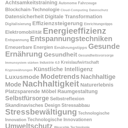
Achtsamkeitstraining
Autonome Fahrzeuge
Blockchain-Technologie
Cloud-Computing
Datenschutz
Datensicherheit
Digitale Transformation
Effizienzsteigerung
Digitalisierung
Einrichtungstipps
Energieeffizienz
Elektromobilität
Entspannungstechniken
Entspannung
Gesunde
Erneuerbare Energien
Ernährungstipps
Ernährung
Gesundheit
Gesundheitsvorsorge
Kreislaufwirtschaft
Immunsystem stärken
Industrie 4.0
Künstliche Intelligenz
Kryptowährungen
Modetrends
Nachhaltige
Luxusmode
Nachhaltigkeit
Mode
Naturerlebnis
Platzsparende Möbel
Raumgestaltung
Selbstfürsorge
Selbstreflexion
Skandinavisches Design
Stressabbau
Stressbewältigung
Technologische
Innovation
Technologische Innovationen
Umweltschutz
Wearable Technologie