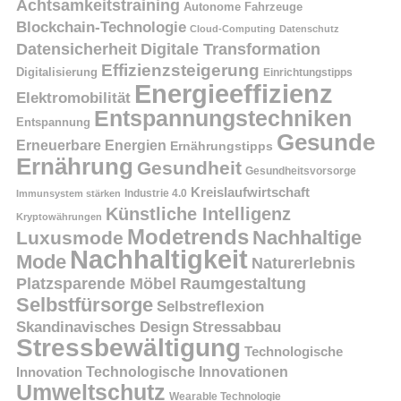
Achtsamkeitstraining
Autonome Fahrzeuge
Blockchain-Technologie
Cloud-Computing
Datenschutz
Datensicherheit
Digitale Transformation
Effizienzsteigerung
Digitalisierung
Einrichtungstipps
Energieeffizienz
Elektromobilität
Entspannungstechniken
Entspannung
Gesunde
Erneuerbare Energien
Ernährungstipps
Ernährung
Gesundheit
Gesundheitsvorsorge
Kreislaufwirtschaft
Immunsystem stärken
Industrie 4.0
Künstliche Intelligenz
Kryptowährungen
Modetrends
Nachhaltige
Luxusmode
Nachhaltigkeit
Mode
Naturerlebnis
Platzsparende Möbel
Raumgestaltung
Selbstfürsorge
Selbstreflexion
Skandinavisches Design
Stressabbau
Stressbewältigung
Technologische
Innovation
Technologische Innovationen
Umweltschutz
Wearable Technologie