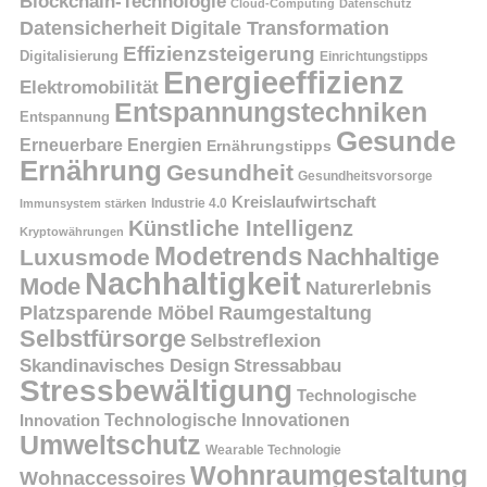
Blockchain-Technologie
Cloud-Computing
Datenschutz
Datensicherheit
Digitale Transformation
Effizienzsteigerung
Digitalisierung
Einrichtungstipps
Energieeffizienz
Elektromobilität
Entspannungstechniken
Entspannung
Gesunde
Erneuerbare Energien
Ernährungstipps
Ernährung
Gesundheit
Gesundheitsvorsorge
Kreislaufwirtschaft
Immunsystem stärken
Industrie 4.0
Künstliche Intelligenz
Kryptowährungen
Modetrends
Nachhaltige
Luxusmode
Nachhaltigkeit
Mode
Naturerlebnis
Platzsparende Möbel
Raumgestaltung
Selbstfürsorge
Selbstreflexion
Skandinavisches Design
Stressabbau
Stressbewältigung
Technologische
Innovation
Technologische Innovationen
Umweltschutz
Wearable Technologie
Wohnraumgestaltung
Wohnaccessoires