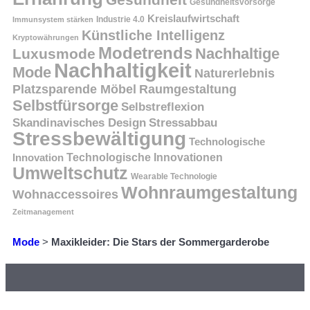
Gesundheitsvorsorge
Kreislaufwirtschaft
Immunsystem stärken
Industrie 4.0
Künstliche Intelligenz
Kryptowährungen
Modetrends
Nachhaltige
Luxusmode
Nachhaltigkeit
Mode
Naturerlebnis
Platzsparende Möbel
Raumgestaltung
Selbstfürsorge
Selbstreflexion
Skandinavisches Design
Stressabbau
Stressbewältigung
Technologische
Innovation
Technologische Innovationen
Umweltschutz
Wearable Technologie
Wohnraumgestaltung
Wohnaccessoires
Zeitmanagement
Mode
>
Maxikleider: Die Stars der Sommergarderobe