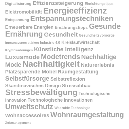
Effizienzsteigerung
Digitalisierung
Einrichtungstipps
Energieeffizienz
Elektromobilität
Entspannungstechniken
Entspannung
Gesunde
Erneuerbare Energien
Ernährungstipps
Ernährung
Gesundheit
Gesundheitsvorsorge
Kreislaufwirtschaft
Immunsystem stärken
Industrie 4.0
Künstliche Intelligenz
Kryptowährungen
Modetrends
Nachhaltige
Luxusmode
Nachhaltigkeit
Mode
Naturerlebnis
Platzsparende Möbel
Raumgestaltung
Selbstfürsorge
Selbstreflexion
Skandinavisches Design
Stressabbau
Stressbewältigung
Technologische
Innovation
Technologische Innovationen
Umweltschutz
Wearable Technologie
Wohnraumgestaltung
Wohnaccessoires
Zeitmanagement