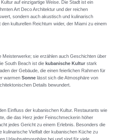
ltur auf einzigartige Weise. Die Stadt ist ein
hmten Art Deco Architektur und der reichen
nswert, sondern auch akustisch und kulinarisch
lt den kulturellen Reichtum wider, der Miami zu einem
e Meisterwerke; sie erzählen auch Geschichten über
wie South Beach ist die
kubanische Kultur
stark
aden der Gebäude, die einen feierlichen Rahmen für
der warmen
Sonne
lässt sich die Atmosphäre von
chitektonischen Details bewundert.
 den Einfluss der kubanischen Kultur. Restaurants wie
hte, die das Herz jeder Feinschmeckerin höher
cht jedes Gericht zu einem Erlebnis. Besonders die
ie kulinarische Vielfalt der kubanischen Küche zu
en Urlaubsatmosphäre bei und sind für viele