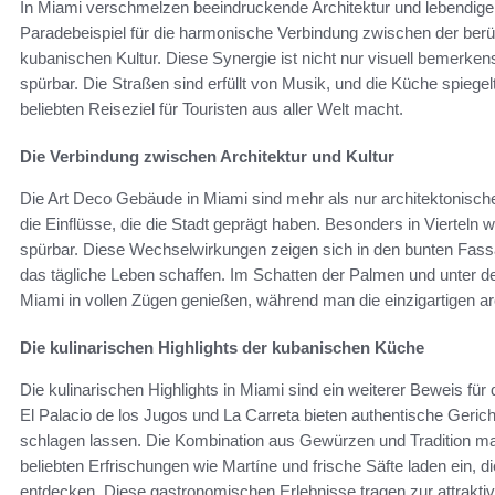
In Miami verschmelzen beeindruckende Architektur und lebendige Ku
Paradebeispiel für die harmonische Verbindung zwischen der berü
kubanischen Kultur. Diese Synergie ist nicht nur visuell bemerke
spürbar. Die Straßen sind erfüllt von Musik, und die Küche spiege
beliebten Reiseziel für Touristen aus aller Welt macht.
Die Verbindung zwischen Architektur und Kultur
Die Art Deco Gebäude in Miami sind mehr als nur architektonisch
die Einflüsse, die die Stadt geprägt haben. Besonders in Vierteln 
spürbar. Diese Wechselwirkungen zeigen sich in den bunten Fass
das tägliche Leben schaffen. Im Schatten der Palmen und unter 
Miami in vollen Zügen genießen, während man die einzigartigen ar
Die kulinarischen Highlights der kubanischen Küche
Die kulinarischen Highlights in Miami sind ein weiterer Beweis für
El Palacio de los Jugos und La Carreta bieten authentische Geric
schlagen lassen. Die Kombination aus Gewürzen und Tradition ma
beliebten Erfrischungen wie Martíne und frische Säfte laden ein, d
entdecken. Diese gastronomischen Erlebnisse tragen zur attraktiv