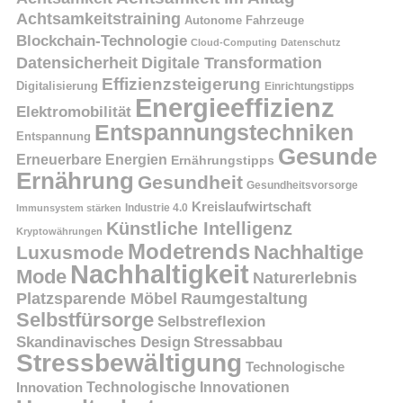
Achtsamkeitstraining
Autonome Fahrzeuge
Blockchain-Technologie
Cloud-Computing
Datenschutz
Datensicherheit
Digitale Transformation
Effizienzsteigerung
Digitalisierung
Einrichtungstipps
Energieeffizienz
Elektromobilität
Entspannungstechniken
Entspannung
Gesunde
Erneuerbare Energien
Ernährungstipps
Ernährung
Gesundheit
Gesundheitsvorsorge
Kreislaufwirtschaft
Immunsystem stärken
Industrie 4.0
Künstliche Intelligenz
Kryptowährungen
Modetrends
Nachhaltige
Luxusmode
Nachhaltigkeit
Mode
Naturerlebnis
Platzsparende Möbel
Raumgestaltung
Selbstfürsorge
Selbstreflexion
Skandinavisches Design
Stressabbau
Stressbewältigung
Technologische
Innovation
Technologische Innovationen