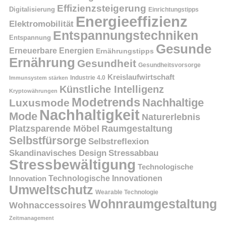
Effizienzsteigerung
Digitalisierung
Einrichtungstipps
Energieeffizienz
Elektromobilität
Entspannungstechniken
Entspannung
Gesunde
Erneuerbare Energien
Ernährungstipps
Ernährung
Gesundheit
Gesundheitsvorsorge
Kreislaufwirtschaft
Immunsystem stärken
Industrie 4.0
Künstliche Intelligenz
Kryptowährungen
Modetrends
Nachhaltige
Luxusmode
Nachhaltigkeit
Mode
Naturerlebnis
Platzsparende Möbel
Raumgestaltung
Selbstfürsorge
Selbstreflexion
Skandinavisches Design
Stressabbau
Stressbewältigung
Technologische
Innovation
Technologische Innovationen
Umweltschutz
Wearable Technologie
Wohnraumgestaltung
Wohnaccessoires
Zeitmanagement