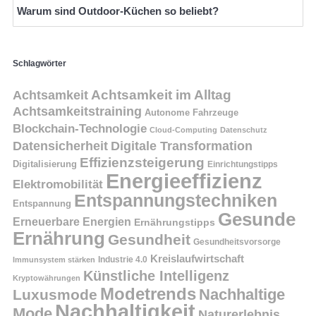
Warum sind Outdoor-Küchen so beliebt?
Schlagwörter
Achtsamkeit
Achtsamkeit im Alltag
Achtsamkeitstraining
Autonome Fahrzeuge
Blockchain-Technologie
Cloud-Computing
Datenschutz
Datensicherheit
Digitale Transformation
Effizienzsteigerung
Digitalisierung
Einrichtungstipps
Energieeffizienz
Elektromobilität
Entspannungstechniken
Entspannung
Gesunde
Erneuerbare Energien
Ernährungstipps
Ernährung
Gesundheit
Gesundheitsvorsorge
Kreislaufwirtschaft
Immunsystem stärken
Industrie 4.0
Künstliche Intelligenz
Kryptowährungen
Modetrends
Nachhaltige
Luxusmode
Nachhaltigkeit
Mode
Naturerlebnis