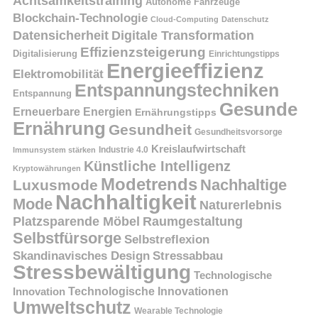
Achtsamkeitstraining
Autonome Fahrzeuge
Blockchain-Technologie
Cloud-Computing
Datenschutz
Datensicherheit
Digitale Transformation
Effizienzsteigerung
Digitalisierung
Einrichtungstipps
Energieeffizienz
Elektromobilität
Entspannungstechniken
Entspannung
Gesunde
Erneuerbare Energien
Ernährungstipps
Ernährung
Gesundheit
Gesundheitsvorsorge
Kreislaufwirtschaft
Immunsystem stärken
Industrie 4.0
Künstliche Intelligenz
Kryptowährungen
Modetrends
Nachhaltige
Luxusmode
Nachhaltigkeit
Mode
Naturerlebnis
Platzsparende Möbel
Raumgestaltung
Selbstfürsorge
Selbstreflexion
Skandinavisches Design
Stressabbau
Stressbewältigung
Technologische
Innovation
Technologische Innovationen
Umweltschutz
Wearable Technologie