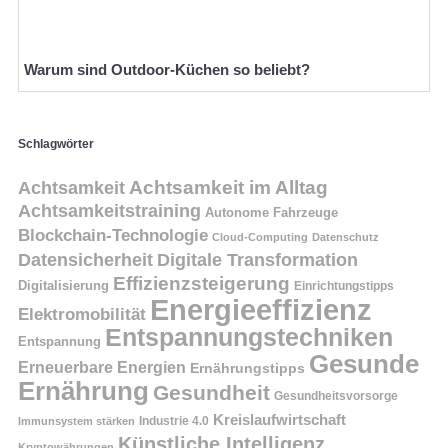
Warum sind Outdoor-Küchen so beliebt?
Schlagwörter
Achtsamkeit
Achtsamkeit im Alltag
Achtsamkeitstraining
Autonome Fahrzeuge
Blockchain-Technologie
Cloud-Computing
Datenschutz
Datensicherheit
Digitale Transformation
Effizienzsteigerung
Digitalisierung
Einrichtungstipps
Energieeffizienz
Elektromobilität
Entspannungstechniken
Entspannung
Gesunde
Erneuerbare Energien
Ernährungstipps
Ernährung
Gesundheit
Gesundheitsvorsorge
Kreislaufwirtschaft
Immunsystem stärken
Industrie 4.0
Künstliche Intelligenz
Kryptowährungen