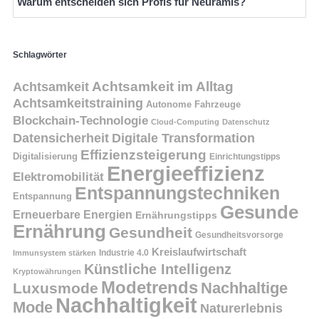
Warum entscheiden sich Profis für Neuramis?
Schlagwörter
Achtsamkeit
Achtsamkeit im Alltag
Achtsamkeitstraining
Autonome Fahrzeuge
Blockchain-Technologie
Cloud-Computing
Datenschutz
Datensicherheit
Digitale Transformation
Effizienzsteigerung
Digitalisierung
Einrichtungstipps
Energieeffizienz
Elektromobilität
Entspannungstechniken
Entspannung
Gesunde
Erneuerbare Energien
Ernährungstipps
Ernährung
Gesundheit
Gesundheitsvorsorge
Kreislaufwirtschaft
Immunsystem stärken
Industrie 4.0
Künstliche Intelligenz
Kryptowährungen
Modetrends
Nachhaltige
Luxusmode
Nachhaltigkeit
Mode
Naturerlebnis