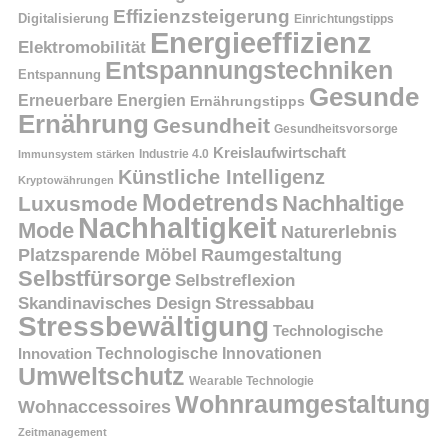
Effizienzsteigerung
Digitalisierung
Einrichtungstipps
Energieeffizienz
Elektromobilität
Entspannungstechniken
Entspannung
Gesunde
Erneuerbare Energien
Ernährungstipps
Ernährung
Gesundheit
Gesundheitsvorsorge
Kreislaufwirtschaft
Immunsystem stärken
Industrie 4.0
Künstliche Intelligenz
Kryptowährungen
Modetrends
Nachhaltige
Luxusmode
Nachhaltigkeit
Mode
Naturerlebnis
Platzsparende Möbel
Raumgestaltung
Selbstfürsorge
Selbstreflexion
Skandinavisches Design
Stressabbau
Stressbewältigung
Technologische
Innovation
Technologische Innovationen
Umweltschutz
Wearable Technologie
Wohnraumgestaltung
Wohnaccessoires
Zeitmanagement