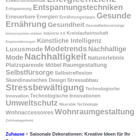
Elektromobilität
Entspannungstechniken
Entspannung
Gesunde
Erneuerbare Energien
Ernährungstipps
Ernährung
Gesundheit
Gesundheitsvorsorge
Kreislaufwirtschaft
Immunsystem stärken
Industrie 4.0
Künstliche Intelligenz
Kryptowährungen
Modetrends
Nachhaltige
Luxusmode
Nachhaltigkeit
Mode
Naturerlebnis
Platzsparende Möbel
Raumgestaltung
Selbstfürsorge
Selbstreflexion
Skandinavisches Design
Stressabbau
Stressbewältigung
Technologische
Innovation
Technologische Innovationen
Umweltschutz
Wearable Technologie
Wohnraumgestaltung
Wohnaccessoires
Zeitmanagement
Zuhause
>
Saisonale Dekorationen: Kreative Ideen für Ihr