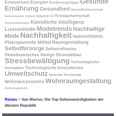
Gesunde
Erneuerbare Energien
Ernährungstipps
Ernährung
Gesundheit
Gesundheitsvorsorge
Kreislaufwirtschaft
Immunsystem stärken
Industrie 4.0
Künstliche Intelligenz
Kryptowährungen
Modetrends
Nachhaltige
Luxusmode
Nachhaltigkeit
Mode
Naturerlebnis
Platzsparende Möbel
Raumgestaltung
Selbstfürsorge
Selbstreflexion
Skandinavisches Design
Stressabbau
Stressbewältigung
Technologische
Innovation
Technologische Innovationen
Umweltschutz
Wearable Technologie
Wohnraumgestaltung
Wohnaccessoires
Zeitmanagement
Reisen
>
San Marino: Die Top-Sehenswürdigkeiten der
ältesten Republik