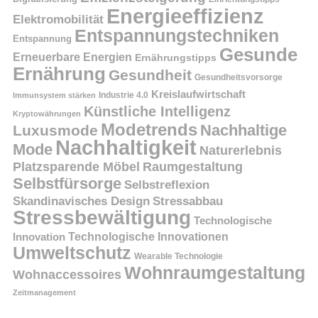
Energieeffizienz
Elektromobilität
Entspannungstechniken
Entspannung
Gesunde
Erneuerbare Energien
Ernährungstipps
Ernährung
Gesundheit
Gesundheitsvorsorge
Kreislaufwirtschaft
Immunsystem stärken
Industrie 4.0
Künstliche Intelligenz
Kryptowährungen
Modetrends
Nachhaltige
Luxusmode
Nachhaltigkeit
Mode
Naturerlebnis
Platzsparende Möbel
Raumgestaltung
Selbstfürsorge
Selbstreflexion
Skandinavisches Design
Stressabbau
Stressbewältigung
Technologische
Innovation
Technologische Innovationen
Umweltschutz
Wearable Technologie
Wohnraumgestaltung
Wohnaccessoires
Zeitmanagement