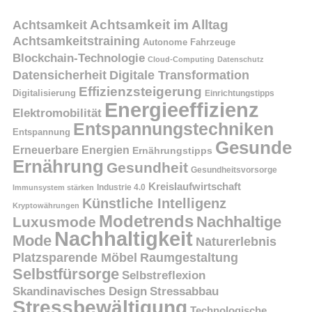
Achtsamkeit
Achtsamkeit im Alltag
Achtsamkeitstraining
Autonome Fahrzeuge
Blockchain-Technologie
Cloud-Computing
Datenschutz
Datensicherheit
Digitale Transformation
Effizienzsteigerung
Digitalisierung
Einrichtungstipps
Energieeffizienz
Elektromobilität
Entspannungstechniken
Entspannung
Gesunde
Erneuerbare Energien
Ernährungstipps
Ernährung
Gesundheit
Gesundheitsvorsorge
Kreislaufwirtschaft
Immunsystem stärken
Industrie 4.0
Künstliche Intelligenz
Kryptowährungen
Modetrends
Nachhaltige
Luxusmode
Nachhaltigkeit
Mode
Naturerlebnis
Platzsparende Möbel
Raumgestaltung
Selbstfürsorge
Selbstreflexion
Skandinavisches Design
Stressabbau
Stressbewältigung
Technologische