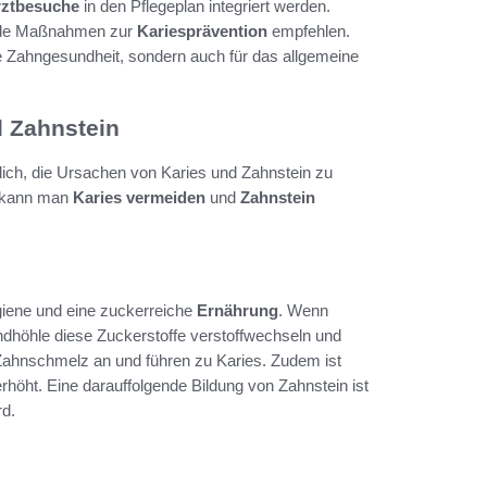
rztbesuche
in den Pflegeplan integriert werden.
ende Maßnahmen zur
Kariesprävention
empfehlen.
die Zahngesundheit, sondern auch für das allgemeine
d Zahnstein
lich, die Ursachen von Karies und Zahnstein zu
, kann man
Karies vermeiden
und
Zahnstein
giene und eine zuckerreiche
Ernährung
. Wenn
ndhöhle diese Zuckerstoffe verstoffwechseln und
Zahnschmelz an und führen zu Karies. Zudem ist
rhöht. Eine darauffolgende Bildung von Zahnstein ist
rd.