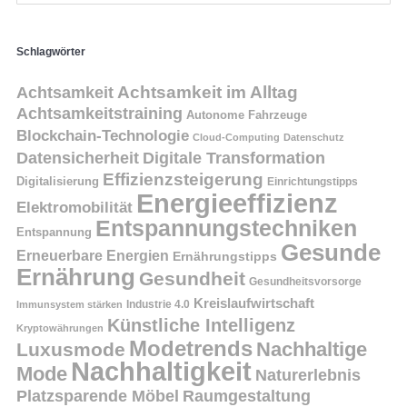
Schlagwörter
Achtsamkeit
Achtsamkeit im Alltag
Achtsamkeitstraining
Autonome Fahrzeuge
Blockchain-Technologie
Cloud-Computing
Datenschutz
Datensicherheit
Digitale Transformation
Effizienzsteigerung
Digitalisierung
Einrichtungstipps
Energieeffizienz
Elektromobilität
Entspannungstechniken
Entspannung
Gesunde
Erneuerbare Energien
Ernährungstipps
Ernährung
Gesundheit
Gesundheitsvorsorge
Kreislaufwirtschaft
Immunsystem stärken
Industrie 4.0
Künstliche Intelligenz
Kryptowährungen
Modetrends
Nachhaltige
Luxusmode
Nachhaltigkeit
Mode
Naturerlebnis
Platzsparende Möbel
Raumgestaltung