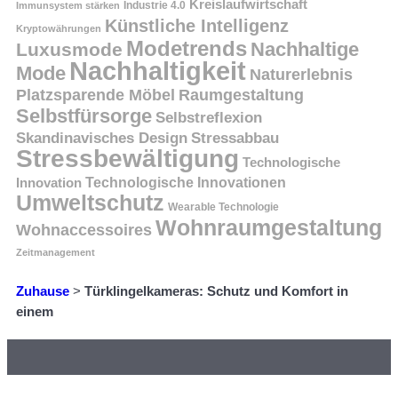
Kreislaufwirtschaft
Immunsystem stärken
Industrie 4.0
Künstliche Intelligenz
Kryptowährungen
Modetrends
Nachhaltige
Luxusmode
Nachhaltigkeit
Mode
Naturerlebnis
Platzsparende Möbel
Raumgestaltung
Selbstfürsorge
Selbstreflexion
Skandinavisches Design
Stressabbau
Stressbewältigung
Technologische
Innovation
Technologische Innovationen
Umweltschutz
Wearable Technologie
Wohnraumgestaltung
Wohnaccessoires
Zeitmanagement
Zuhause
>
Türklingelkameras: Schutz und Komfort in
einem