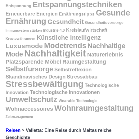
Entspannungstechniken
Entspannung
Gesunde
Erneuerbare Energien
Ernährungstipps
Ernährung
Gesundheit
Gesundheitsvorsorge
Kreislaufwirtschaft
Immunsystem stärken
Industrie 4.0
Künstliche Intelligenz
Kryptowährungen
Modetrends
Nachhaltige
Luxusmode
Nachhaltigkeit
Mode
Naturerlebnis
Platzsparende Möbel
Raumgestaltung
Selbstfürsorge
Selbstreflexion
Skandinavisches Design
Stressabbau
Stressbewältigung
Technologische
Innovation
Technologische Innovationen
Umweltschutz
Wearable Technologie
Wohnraumgestaltung
Wohnaccessoires
Zeitmanagement
Reisen
>
Valletta: Eine Reise durch Maltas reiche
Geschichte