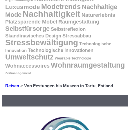
Kryptowährungen
Modetrends
Nachhaltige
Luxusmode
Nachhaltigkeit
Mode
Naturerlebnis
Platzsparende Möbel
Raumgestaltung
Selbstfürsorge
Selbstreflexion
Skandinavisches Design
Stressabbau
Stressbewältigung
Technologische
Innovation
Technologische Innovationen
Umweltschutz
Wearable Technologie
Wohnraumgestaltung
Wohnaccessoires
Zeitmanagement
Reisen
>
Von Festungen bis Museen in Tartu, Estland