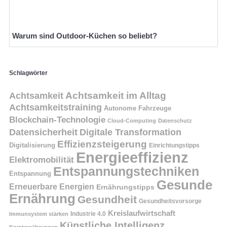
Warum sind Outdoor-Küchen so beliebt?
Schlagwörter
Achtsamkeit
Achtsamkeit im Alltag
Achtsamkeitstraining
Autonome Fahrzeuge
Blockchain-Technologie
Cloud-Computing
Datenschutz
Datensicherheit
Digitale Transformation
Effizienzsteigerung
Digitalisierung
Einrichtungstipps
Energieeffizienz
Elektromobilität
Entspannungstechniken
Entspannung
Gesunde
Erneuerbare Energien
Ernährungstipps
Ernährung
Gesundheit
Gesundheitsvorsorge
Kreislaufwirtschaft
Immunsystem stärken
Industrie 4.0
Künstliche Intelligenz