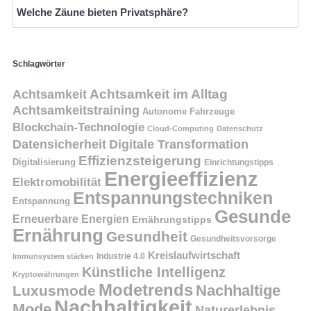
Welche Zäune bieten Privatsphäre?
Schlagwörter
Achtsamkeit
Achtsamkeit im Alltag
Achtsamkeitstraining
Autonome Fahrzeuge
Blockchain-Technologie
Cloud-Computing
Datenschutz
Datensicherheit
Digitale Transformation
Effizienzsteigerung
Digitalisierung
Einrichtungstipps
Energieeffizienz
Elektromobilität
Entspannungstechniken
Entspannung
Gesunde
Erneuerbare Energien
Ernährungstipps
Ernährung
Gesundheit
Gesundheitsvorsorge
Kreislaufwirtschaft
Immunsystem stärken
Industrie 4.0
Künstliche Intelligenz
Kryptowährungen
Modetrends
Nachhaltige
Luxusmode
Nachhaltigkeit
Mode
Naturerlebnis